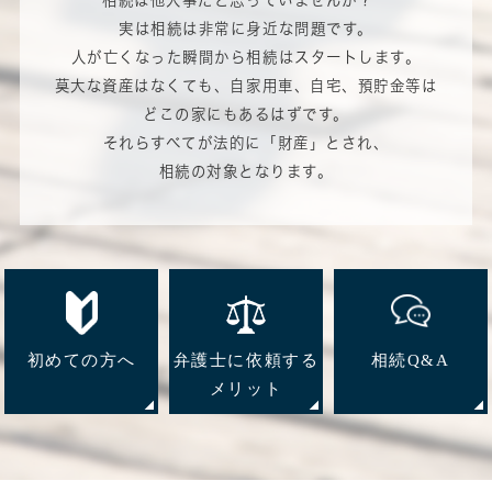
相続は他人事だと思っていませんか？
実は相続は非常に身近な問題です。
人が亡くなった瞬間から相続はスタートします。
莫大な資産はなくても、自家用車、自宅、預貯金等は
どこの家にもあるはずです。
それらすべてが法的に「財産」とされ、
相続の対象となります。
初めての方へ
弁護士に依頼する
相続Q&A
メリット