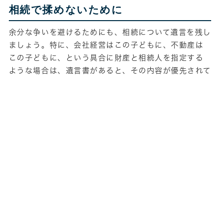
相続で揉めないために
余分な争いを避けるためにも、相続について遺言を残し
ましょう。特に、会社経営はこの子どもに、不動産は
この子どもに、という具合に財産と相続人を指定する
ような場合は、遺言書があると、その内容が優先されて
相続されます。また遺言書で遺言執行者を弁護士に指定
しておくことで、分割の手続がスムーズに進むこともあ
ります。
詳しくはこちら
すでに揉めてしまっている方へ
遺産分割の割合等に納得がいかなければ、法的に是正